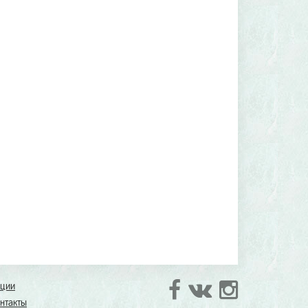
кции
нтакты