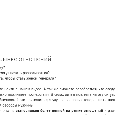
 рынке отношений
ну?
могут начать разваливаться?
та, чтобы стать женой генерала?
е найти в нашем видео. А так же сможете разобраться, что след
ьно пожинаете последствия. В силах ли вы повлиять на эту ситуац
убличностей это применить для улучшения ваших теперешних отнош
яя свободы мужчины.
оторых ты
становишься более ценной на рынке отношений
и раск