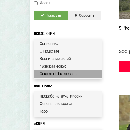
Иссэт
Показать
Сбросить
5. Же
ПСИХОЛОГИЯ
Соционика
Отношения
500 
Воспитание детей
Женский фокус
Секреты Шахерезады
ЭЗОТЕРИКА
Проработка луча миссии
Основы эзотерики
Таро
АКЦИЯ