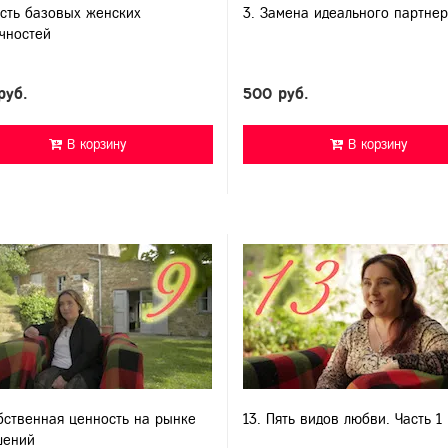
сть базовых женских
3. Замена идеального партне
чностей
руб.
500 руб.
В корзину
В корзину
бственная ценность на рынке
13. Пять видов любви. Часть 1
шений