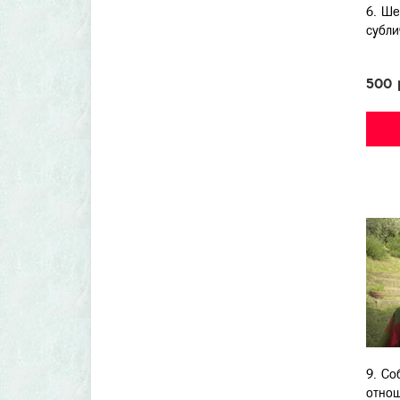
6. Ше
субли
500 
9. Со
отно