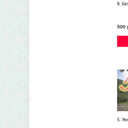
8. Ба
500 
5. Же