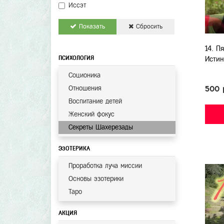
Иссэт
Показать
Сбросить
14. П
ПСИХОЛОГИЯ
Истин
Соционика
Отношения
500 
Воспитание детей
Женский фокус
Секреты Шахерезады
ЭЗОТЕРИКА
Проработка луча миссии
Основы эзотерики
Таро
АКЦИЯ