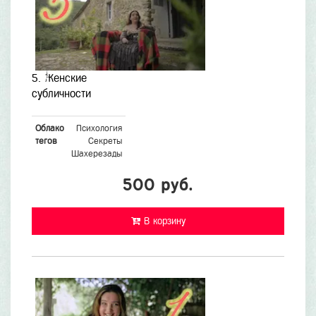
5. Женские
субличности
Облако
Психология
тегов
Секреты
Шахерезады
500 руб.
В корзину