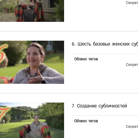
Секре
6. Шесть базовых женских су
Облако тегов
Секре
7. Создание субличностей
Облако тегов
Секре