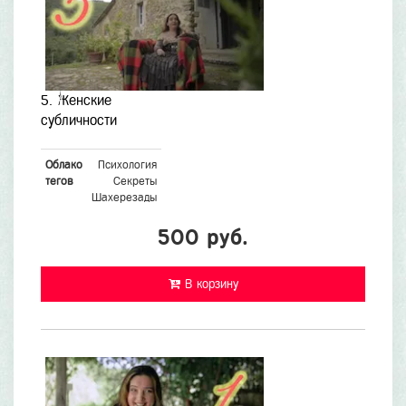
5. Женские
субличности
Облако
Психология
тегов
Секреты
Шахерезады
500 руб.
В корзину