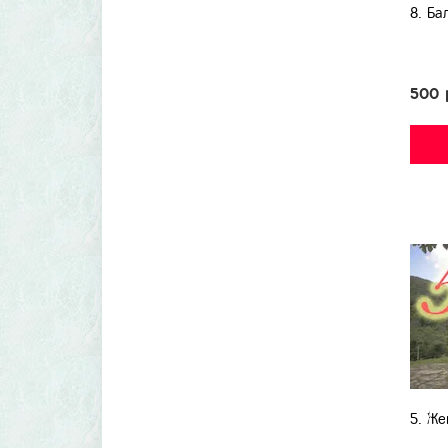
8. Ба
500 
5. Же