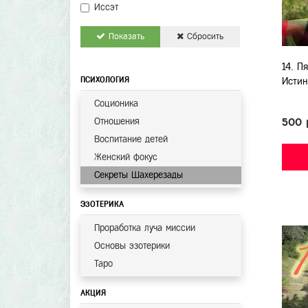
Иссэт
Показать
Сбросить
14. П
ПСИХОЛОГИЯ
Истин
Соционика
Отношения
500 
Воспитание детей
Женский фокус
Секреты Шахерезады
ЭЗОТЕРИКА
Проработка луча миссии
Основы эзотерики
Таро
АКЦИЯ