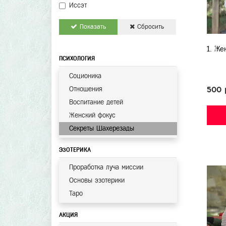
Иссэт
Показать
Сбросить
1. Же
ПСИХОЛОГИЯ
Соционика
Отношения
500 
Воспитание детей
Женский фокус
Секреты Шахерезады
ЭЗОТЕРИКА
Проработка луча миссии
Основы эзотерики
Таро
АКЦИЯ