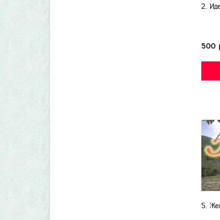
2. Ид
500 
5. Же