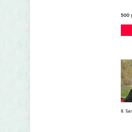
500 
8. Ба