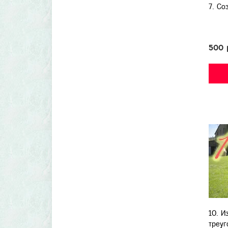
7. Со
500 
10. И
треуг