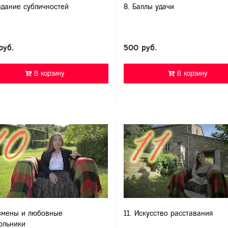
здание субличностей
8. Баллы удачи
руб.
500 руб.
В корзину
В корзину
змены и любовные
11. Искусство расставания
ольники