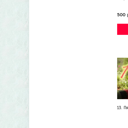
500 
13. П