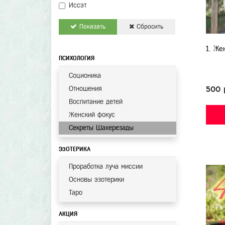
Иссэт
Показать
Сбросить
1. Же
ПСИХОЛОГИЯ
Соционика
Отношения
500 
Воспитание детей
Женский фокус
Секреты Шахерезады
ЭЗОТЕРИКА
Проработка луча миссии
Основы эзотерики
Таро
АКЦИЯ