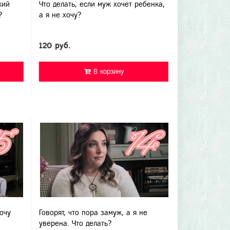
кий
Что делать, если муж хочет ребенка,
?
а я не хочу?
120 руб.
В корзину
хочу
Говорят, что пора замуж, а я не
уверена. Что делать?