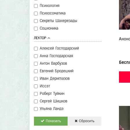
Психология
Психосоматика
Секреты Шахерезады
Соционика
ЛЕКТОР
Анон
Алексей Господарский
Анна Господарская
Бесп
Антон Варбузов
Евгений Бродецкий
Иван Дериглазов
Иссэт
Роберт Туйкин
Сергей Шишков
Ульяна Ландэ
Показать
Сбросить