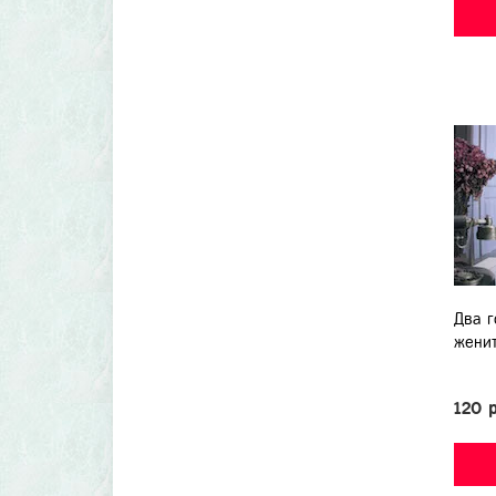
Два г
женит
120 