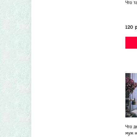
Что т
120 
Что д
муж н