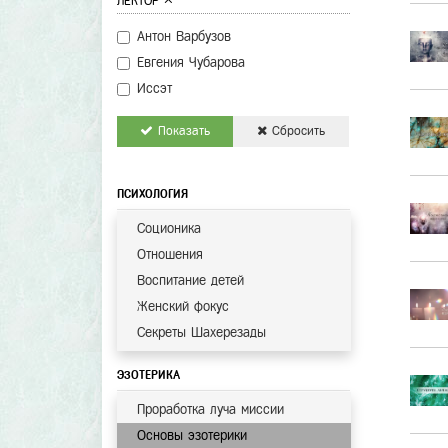
ЛЕКТОР
Антон Варбузов
Евгения Чубарова
Иссэт
Показать
Сбросить
ПСИХОЛОГИЯ
Соционика
Отношения
Воспитание детей
Женский фокус
Секреты Шахерезады
ЭЗОТЕРИКА
Проработка луча миссии
Основы эзотерики