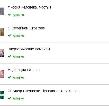
Миссия человека. Часть I
Куплено
О Семейном Эгрегоре
Куплено
Энергетические вампиры
Куплено
Медитация на свет
Куплено
Структура личности. Типология характеров
Куплено