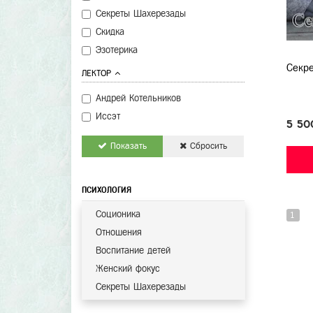
Секреты Шахерезады
Скидка
Эзотерика
Секре
ЛЕКТОР
Андрей Котельников
Иссэт
5 50
Показать
Сбросить
ПСИХОЛОГИЯ
Соционика
1
Отношения
Воспитание детей
Женский фокус
Секреты Шахерезады